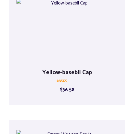
Yellow-basebll Cap
Rated
$
36.58
5.00
out of 5