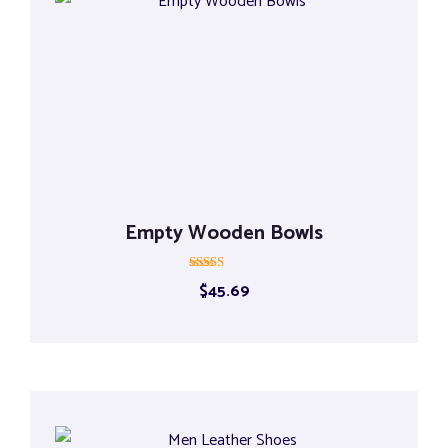
Empty Wooden Bowls
Rated
$
45.69
5.00
out of 5