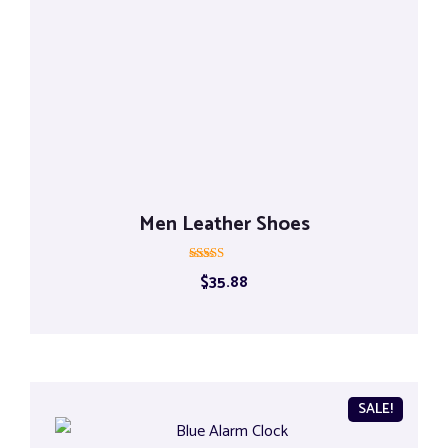
Men Leather Shoes
Rated
$
35.88
5.00
out of 5
SALE!