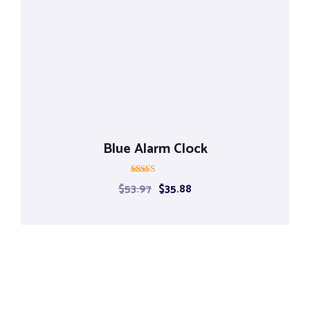
Blue Alarm Clock
Rated
$
53.97
$
35.88
5.00
out of 5