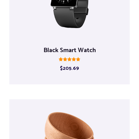
Black Smart Watch
Rated
$
205.69
5.00
out of 5