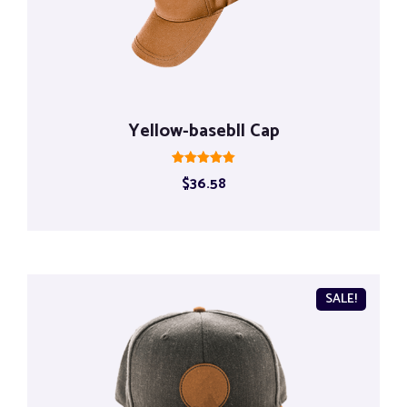
Yellow-basebll Cap
Rated
$
36.58
5.00
out of 5
SALE!