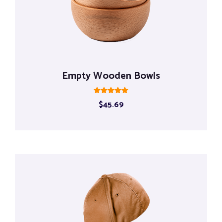
Empty Wooden Bowls
Rated
$
45.69
5.00
out of 5