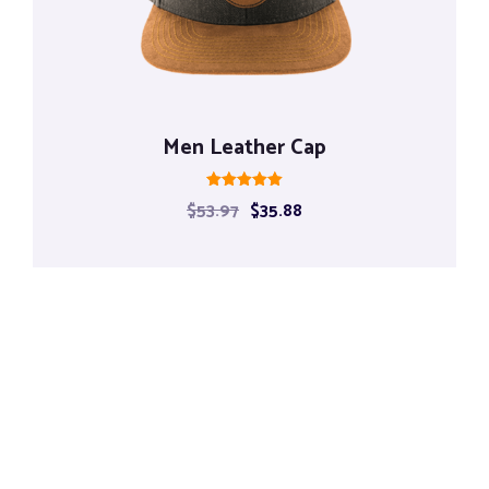
Men Leather Cap
Rated
$
53.97
$
35.88
5.00
out of 5