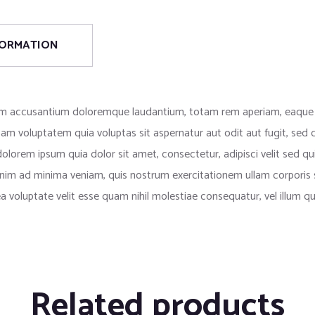
FORMATION
tem accusantium doloremque laudantium, totam rem aperiam, eaque ips
am voluptatem quia voluptas sit aspernatur aut odit aut fugit, sed
olorem ipsum quia dolor sit amet, consectetur, adipisci velit sed
m ad minima veniam, quis nostrum exercitationem ullam corporis su
a voluptate velit esse quam nihil molestiae consequatur, vel illum 
Related products