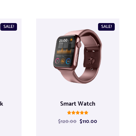
SALE!
SALE!
ck
Smart Watch
Rated
$
120.00
$
110.00
5.00
out of 5