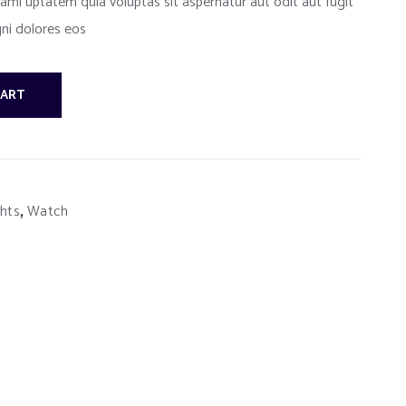
ml uptatem quia voluptas sit aspernatur aut odit aut fugit
ni dolores eos
CART
,
hts
Watch