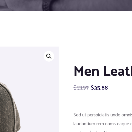
Men Leat
$
53.97
$
35.88
Sed ut perspiciatis unde omni
laudantium rem riams eaque qu