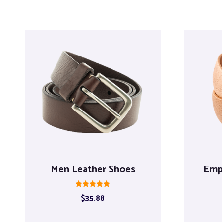
Men Leather Shoes
Emp
Rated
$
35.88
5.00
out of 5