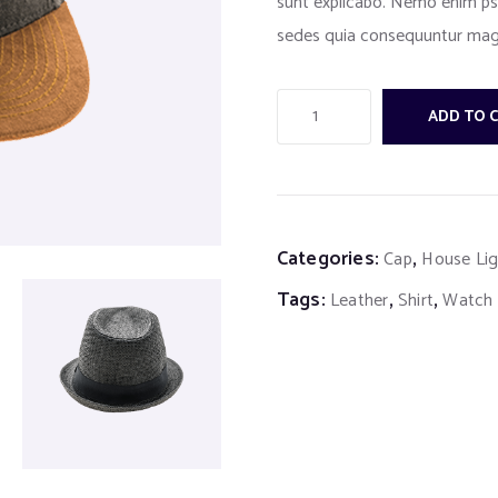
sunt explicabo. Nemo enim psa
sedes quia consequuntur mag
ADD TO 
Categories:
,
Cap
House Lig
Tags:
,
,
Leather
Shirt
Watch