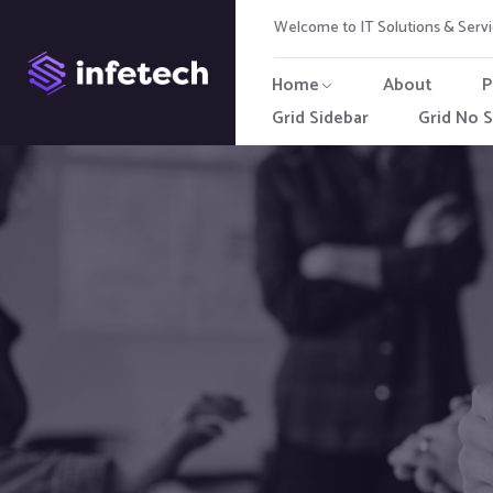
Welcome to IT Solutions & Ser
Home
About
P
Grid Sidebar
Grid No S