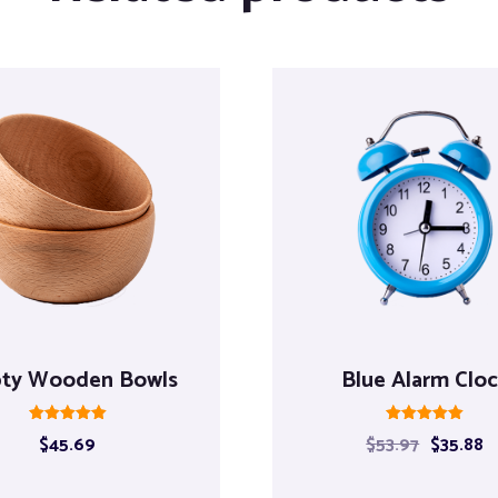
ty Wooden Bowls
Blue Alarm Clo
Rated
Rated
$
45.69
$
53.97
$
35.88
5.00
5.00
out of 5
out of 5