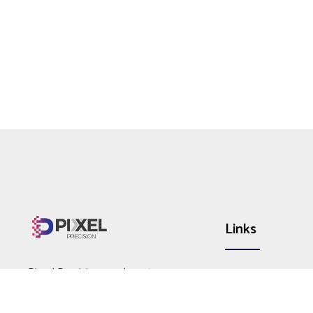
Links
Pixxel Precision was born to
About
harness the power of digital world.
Portfolio