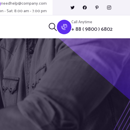
needhelp@company.com
n - Sat: 8.00 am - 7.00 pm
Call Anytime
+ 88 ( 9800 ) 6802