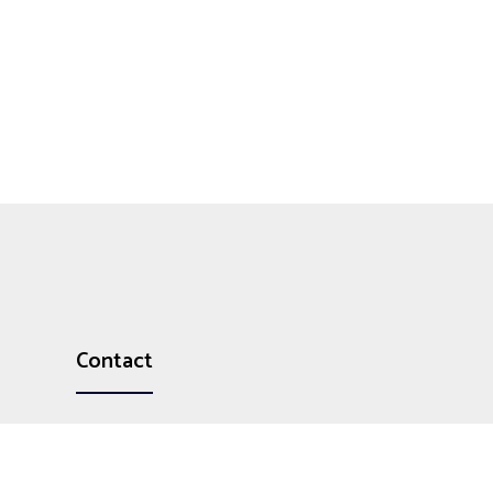
Contact
0333 339 2320
073 0515 7229