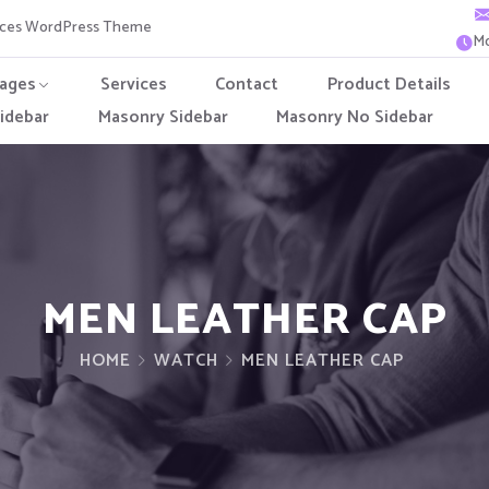
vices WordPress Theme
Mo
ages
Services
Contact
Product Details
idebar
Masonry Sidebar
Masonry No Sidebar
MEN LEATHER CAP
HOME
WATCH
MEN LEATHER CAP