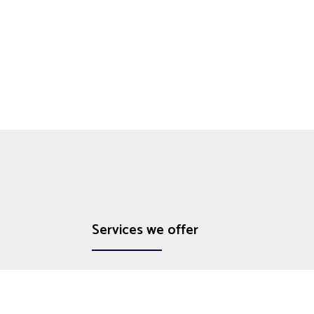
Services we offer
Web Development
App Development